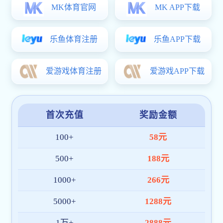
自己的“一方
天地”。
建立系
列化产品型
谱
对比每
一发长征二
号丁运载火
箭，其顶端
的卫星整流
罩大小几乎
都不一样。
中国航天科
技集团八院
雷湘衡介
绍，作为运
载火箭起飞
过程中的第
一道防护，
卫星整流罩
的“高矮”“胖
瘦”是根据所
发射的载荷
尺寸包络决
定的。
“为了让
火箭载荷有
更多的选
择，我们逐
步形成系列
化产品的发
展思路，完
善卫星整流
罩产品型
谱，逐步从
2.9米、3.35
米的直径拓
展到3.8米、4
米，材质分
为金属材质
和复合材料
材质。”雷湘
衡说。
雷湘衡
表示，通过
不断开展体
系研发和产
品研制，采
用一体化成
型技术，实
现了卫星整
流罩夹层结
构的共固化
成型，生产
效率提升超
20%，确保了
产品的耐温
性、透波
性。（记者
宋晨）