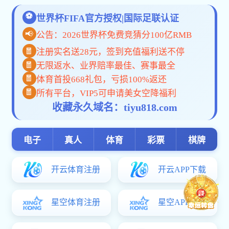
1992年型号
首飞至今，
凭借着不断
发展创新，
成为我国近
地轨道和太
阳同步轨道
发射的主力
型号。
通过对
现有优势技
术的迭代与
融合，长征
二号丁运载
火箭在创新
中不断发
展。中国航
天科技集团
八院范崇盛
介绍，近年
来，团队针
对多型号并
行测试要消
除应用频段
同频干扰的
技术需求，
研制出具有
干扰抑制功
能的屏蔽结
构及系统，
能有效隔离
外部同频干
扰及其他电
磁干扰，为
多型号火箭
并行测试创
造条件，提
高了无线信
号传输的稳
定性。
此外，
全新的自动
化三轴智能
转台承担着
惯组自动水
平调整、工
作平面一键
调平、远程
控制等功
能，可满足
智能化测试
需求。范崇
盛表示，火
箭各项测试
变得更加高
效、便捷、
精准，提高
了综合测试
质量，全箭
集成综合试
验测试效率
提高30%以
上。
能让卫
星“坐”得更稳