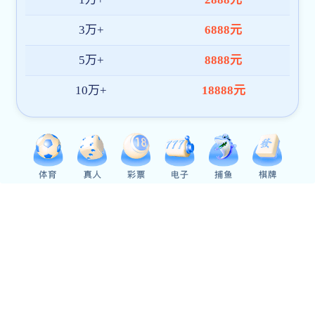
航天工程中国
空间站的首个
舱段——天和
核心舱顺利升
空，让中国人
在太空有了一
个“家”。同年6
月，神舟十二
号载人飞船将
三名航天员送
入太空，取得
中国载人航天
工程“第三
步”首次载人飞
行任务的圆满
成功。