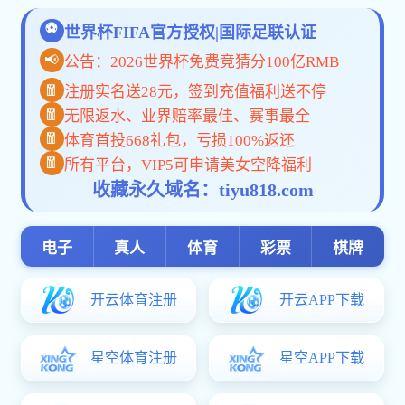
功！”
2025年11
月1日3时22
分，神舟二十
一号载人飞船
成功对接于中
国空间站核心
舱前向端口，
神舟载人飞船
首次成功实施
3.5小时自主快
速交会对接。
从神舟八
号与天宫一号
首次交会对接
的44小时，到