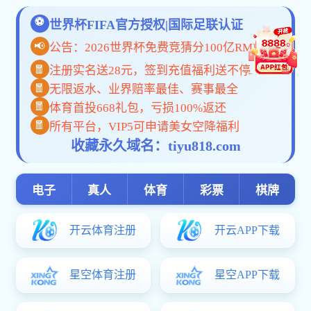
京ICP备13027524号
地址：上海市闵行区元江路3888号
中国航天科技集团有限公司版权所有
雅博app官网下载入口官方版-亚搏app官网下载安装2026最新版v9.5.79...