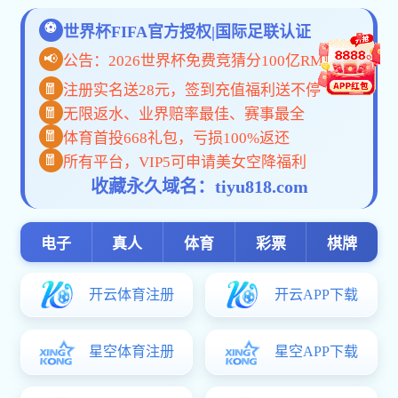
京ICP备13027524号
地址：上海市闵行区元江路3888号
中国航天科技集团有限公司版权所有
雅博app官网下载入口官方版-亚搏app官网下载安装2026最新版v9.5.79...